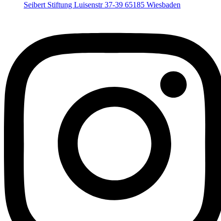
Seibert Stiftung Luisenstr 37-39 65185 Wiesbaden