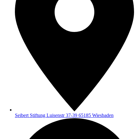
Seibert Stiftung Luisenstr 37-39 65185 Wiesbaden