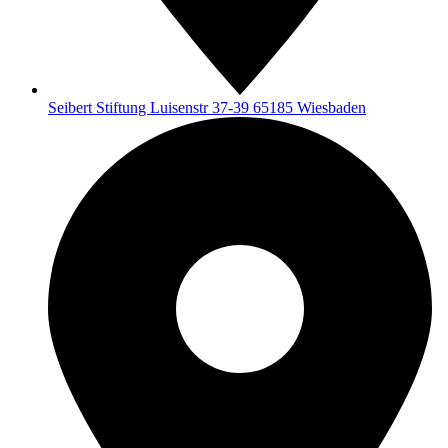
Seibert Stiftung Luisenstr 37-39 65185 Wiesbaden